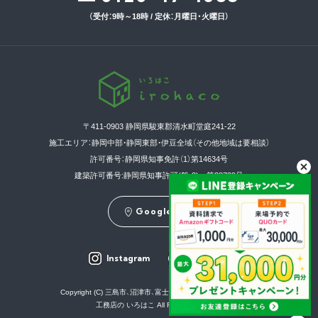
（受付：9時～18時 / 定休：月曜日・火曜日）
〒411-0903 静岡県駿東郡清水町堂庭241-22
施工エリア：静岡中部・静岡東部・伊豆全域（その他地域は要相談）
許可番号：静岡県知事免許（1）第14634号
建築許可番号:静岡県知事許可(般-3) 第38739号
GoogleMap
Instagram
Facebook
Copyright (C) 三島市、沼津市、富士市、静岡市の新築注文住宅は
工務店の いろはこ All Rights Reserved.