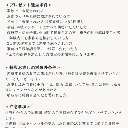
＜プレゼント進呈条件＞
・家族でご来場された方
・お家づくりを真剣に検討されている方
・初めてご来場された方（1家族様につき1回限り）
・事前、事後アンケートにすべて回答いただいた方
・藤枝市～伊豆全域、小山町で建築予定の方 ※その他地域は要ご相談
・1年以内にお家作りを検討している方
・2日前の夕方までに来場予約をされた方
・事前の日程確認電話にご対応いただいた方
※全ての条件を満たした方限定の来場特典となります。
＜特典お渡しの対象外条件＞
・未成年者様のみでご来場された方。（身分証明書を確認させていただ
くこともございます。）
・お申し込み内容に不備・不正・虚偽・重複・いたずら、またはお申し込み
後にキャンセルなどがあった方
・明らかに特典目当てだと思われる方
＜注意事項＞
※当社からの予約確認、確定のご連絡を以て受付完了とさせていただき
ます。
※遅刻・当日キャンセルの場合はお約束の10分前までに必ずご連絡を