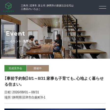
三島市、沼津市、富士市、静岡市の
新築注文住宅は
工務店のいろはこ
Event
イベント・見学会
完成見学会
開催中
【事前予約制】8/1～8/31 家事も子育ても、心地よく暮らせ
る住まい。
日程：2026/08/01～08/31
場所：静岡県沼津市白銀町8-1